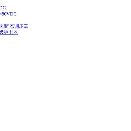
DC
80VDC
智能固态调压器
业级继电器