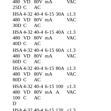
480
VD
80V
mA
VAC
25D
C
AC
HSA
4-32
40-4
6-15
30A
≤1.3
480
VD
80V
mA
VAC
30D
C
AC
HSA
4-32
40-4
6-15
40A
≤1.3
480
VD
80V
mA
VAC
40D
C
AC
HSA
4-32
40-4
6-15
60A
≤1.3
480
VD
80V
mA
VAC
60D
C
AC
HSA
4-32
40-4
6-15
80A
≤1.3
480
VD
80V
mA
VAC
80D
C
AC
HSA
4-32
40-4
6-15
100
≤1.3
480
VD
80V
mA
A
VAC
100
C
AC
D
HSA
4-32
40-4
6-15
120
≤1.3