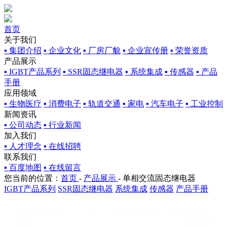
首页
关于我们
▪ 集团介绍
▪ 企业文化
▪ 厂房厂貌
▪ 企业宣传册
▪ 荣誉资质
产品展示
▪ IGBT产品系列
▪ SSR固态继电器
▪ 系统集成
▪ 传感器
▪ 产品
手册
应用领域
▪ 生物医疗
▪ 消费电子
▪ 轨道交通
▪ 家电
▪ 汽车电子
▪ 工业控制
新闻资讯
▪ 公司动态
▪ 行业新闻
加入我们
▪ 人才理念
▪ 在线招聘
联系我们
▪ 百度地图
▪ 在线留言
您当前的位置：
首页
-
产品展示
-
单相交流固态继电器
IGBT产品系列
SSR固态继电器
系统集成
传感器
产品手册