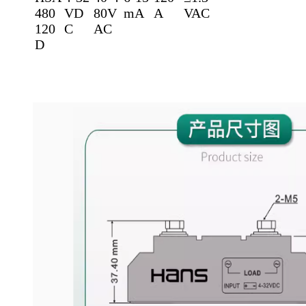
480
VD
80V
mA
A
VAC
120
C
AC
D