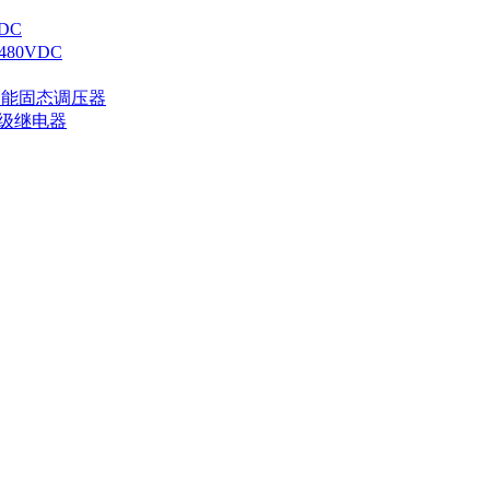
DC
80VDC
智能固态调压器
业级继电器